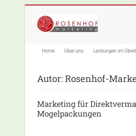
Skip
to
Rosenhof-
content
Marketing
Home
Über uns
Leistungen im Überb
Autor:
Rosenhof-Marke
Marketing für Direktverm
Mogelpackungen