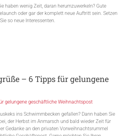
r Sie haben wenig Zeit, daran herumzuwerkeln? Gute
elaunch oder gar der komplett neue Auftritt sein. Setzen
Sie so neue Interessenten.
rüße – 6 Tipps für gelungene
latiuskeks ins Schwimmbecken gefallen? Dann haben Sie
bei, der Herbst im Anmarsch und bald wieder Zeit für
r der Gedanke an den privaten Vorweihnachtsrummel
htliche Geschäftspost. Gerne möchten Sie Ihren