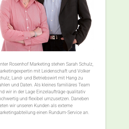
inter Rosenhof Marketing stehen Sarah Schulz,
arketingexpertin mit Leidenschaft und Volker
chulz, Land- und Betriebswirt mit Hang zu
ahlen und Daten. Als kleines familiäres Team
nd wir in der Lage Einzelaufträge qualitativ
ochwertig und flexibel umzusetzen. Daneben
ieten wir unseren Kunden als externe
arketingabteilung einen Rundum-Service an.