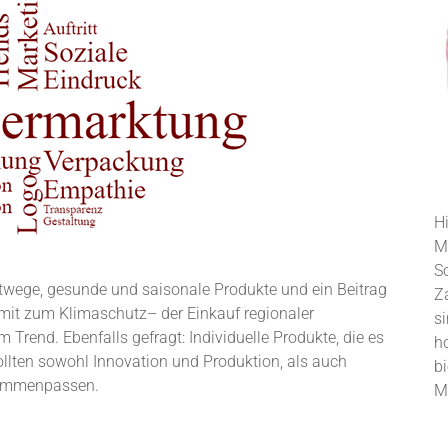
H
M
S
rtwege, gesunde und saisonale Produkte und ein Beitrag
Z
it zum Klimaschutz– der Einkauf regionaler
si
m Trend. Ebenfalls gefragt: Individuelle Produkte, die es
h
ollten sowohl Innovation und Produktion, als auch
b
sammenpassen.
M