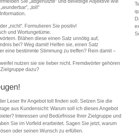
rmeiden Sie „abgenutzte“ und beliebige Adjektive wie
T
 „wunderbar“, „toll“
q
Information.
D
r „nicht“. Formulieren Sie positiv!
e
sch und Wortungetüme.
S
örtern. Blähen diese einen Satz unnötig auf,
ndnis bei? Weg damit! Helfen sie, einen Satz
der eine bestimmte Stimmung zu treffen? Rein damit –
eifel nutzen sie sie lieber nicht. Fremdwörter gehören
e Zielgruppe dazu?
eugen!
er Leser Ihr Angebot toll finden soll. Setzen Sie die
Frage aus Kundensicht: Warum soll ich dieses Angebot
ter? Interessen und Bedürfnisse Ihrer Zielgruppe und
ben Sie im Vorfeld erarbeitet. Sagen Sie jetzt, warum
lösen oder seinen Wunsch zu erfüllen.