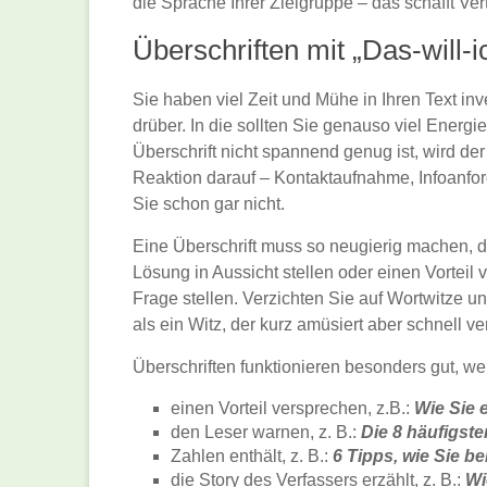
die Sprache Ihrer Zielgruppe – das schafft Ver
Überschriften mit „Das-will-i
Sie haben viel Zeit und Mühe in Ihren Text inv
drüber. In die sollten Sie genauso viel Energi
Überschrift nicht spannend genug ist, wird der
Reaktion darauf – Kontaktaufnahme, Infoanfor
Sie schon gar nicht.
Eine Überschrift muss so neugierig machen, da
Lösung in Aussicht stellen oder einen Vortei
Frage stellen. Verzichten Sie auf Wortwitze un
als ein Witz, der kurz amüsiert aber schnell ver
Überschriften funktionieren besonders gut, we
einen Vorteil versprechen, z.B.:
Wie Sie 
den Leser warnen, z. B.:
Die 8 häufigst
Zahlen enthält, z. B.:
6 Tipps, wie Sie b
die Story des Verfassers erzählt, z. B.:
Wi