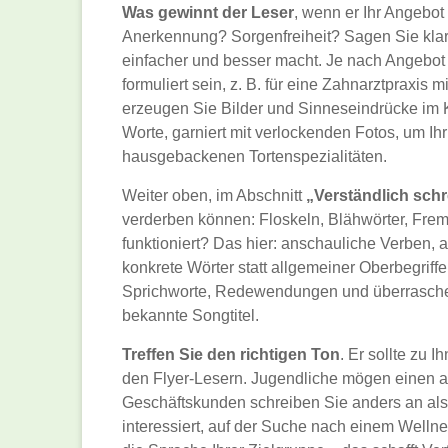
Was gewinnt der Leser
, wenn er Ihr Angebot
Anerkennung? Sorgenfreiheit? Sagen Sie kla
einfacher und besser macht. Je nach Angebot 
formuliert sein, z. B. für eine Zahnarztpraxi
erzeugen Sie Bilder und Sinneseindrücke im 
Worte, garniert mit verlockenden Fotos, um Ih
hausgebackenen Tortenspezialitäten.
Weiter oben, im Abschnitt
„Verständlich sch
verderben können: Floskeln, Blähwörter, Fr
funktioniert? Das hier: anschauliche Verben, a
konkrete Wörter statt allgemeiner Oberbegriff
Sprichworte, Redewendungen und überraschen
bekannte Songtitel.
Treffen Sie den richtigen Ton
. Er sollte zu
den Flyer-Lesern. Jugendliche mögen einen a
Geschäftskunden schreiben Sie anders an als 
interessiert, auf der Suche nach einem Well