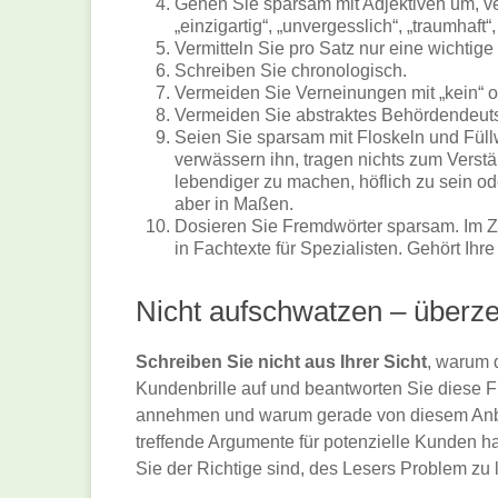
Gehen Sie sparsam mit Adjektiven um, ve
„einzigartig“, „unvergesslich“, „traumhaft“,
Vermitteln Sie pro Satz nur eine wichtige 
Schreiben Sie chronologisch.
Vermeiden Sie Verneinungen mit „kein“ ode
Vermeiden Sie abstraktes Behördendeut
Seien Sie sparsam mit Floskeln und Füllw
verwässern ihn, tragen nichts zum Verstä
lebendiger zu machen, höflich zu sein o
aber in Maßen.
Dosieren Sie Fremdwörter sparsam. Im Zw
in Fachtexte für Spezialisten. Gehört Ihr
Nicht aufschwatzen – überz
Schreiben Sie nicht aus Ihrer Sicht
, warum d
Kundenbrille auf und beantworten Sie diese 
annehmen und warum gerade von diesem Anbie
treffende Argumente für potenzielle Kunden ha
Sie der Richtige sind, des Lesers Problem zu 