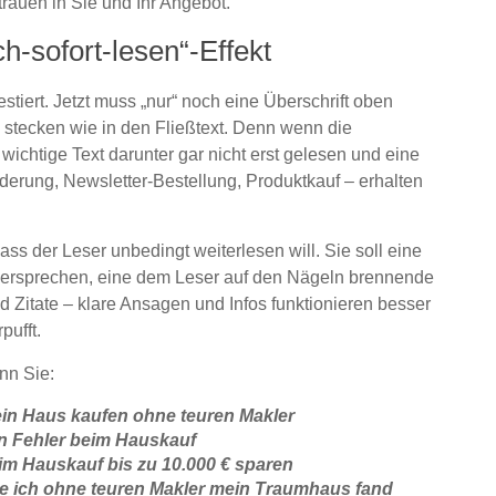
trauen in Sie und Ihr Angebot.
ch-sofort-lesen“-Effekt
estiert. Jetzt muss „nur“ noch eine Überschrift oben
e stecken wie in den Fließtext. Denn wenn die
 wichtige Text darunter gar nicht erst gelesen und eine
derung, Newsletter-Bestellung, Produktkauf – erhalten
ss der Leser unbedingt weiterlesen will. Sie soll eine
l versprechen, eine dem Leser auf den Nägeln brennende
d Zitate – klare Ansagen und Infos funktionieren besser
pufft.
nn Sie:
ein Haus kaufen ohne teuren Makler
en Fehler beim Hauskauf
eim Hauskauf bis zu 10.000 € sparen
e ich ohne teuren Makler mein Traumhaus fand