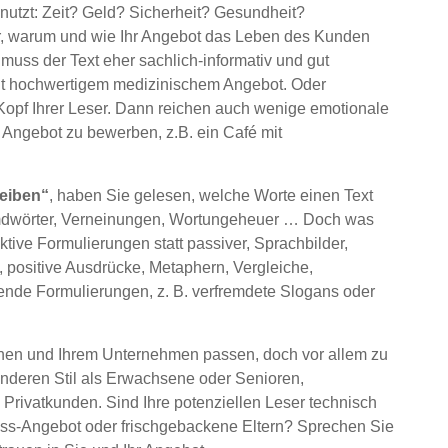
 nutzt: Zeit? Geld? Sicherheit? Gesundheit?
r, warum und wie Ihr Angebot das Leben des Kunden
muss der Text eher sachlich-informativ und gut
s mit hochwertigem medizinischem Angebot. Oder
Kopf Ihrer Leser. Dann reichen auch wenige emotionale
r Angebot zu bewerben, z.B. ein Café mit
reiben“
, haben Sie gelesen, welche Worte einen Text
emdwörter, Verneinungen, Wortungeheuer … Doch was
ktive Formulierungen statt passiver, Sprachbilder,
e, positive Ausdrücke, Metaphern, Vergleiche,
de Formulierungen, z. B. verfremdete Slogans oder
 Ihnen und Ihrem Unternehmen passen, doch vor allem zu
nderen Stil als Erwachsene oder Senioren,
Privatkunden. Sind Ihre potenziellen Leser technisch
ness-Angebot oder frischgebackene Eltern? Sprechen Sie