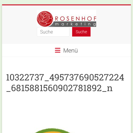
Skip
to
content
Rosenhof-
Marketing
Menü
10322737_495737690527224
_6815881560902781892_n