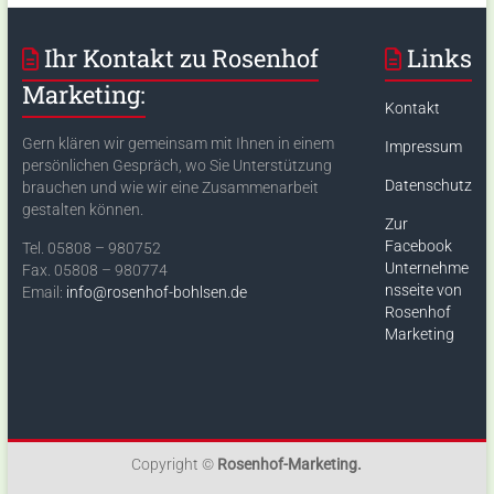
Ihr Kontakt zu Rosenhof
Links
Marketing:
Kontakt
Gern klären wir gemeinsam mit Ihnen in einem
Impressum
persönlichen Gespräch, wo Sie Unterstützung
Datenschutz
brauchen und wie wir eine Zusammenarbeit
gestalten können.
Zur
Facebook
Tel. 05808 – 980752
Unternehme
Fax. 05808 – 980774
nsseite von
Email:
info@rosenhof-bohlsen.de
Rosenhof
Marketing
Copyright ©
Rosenhof-Marketing.