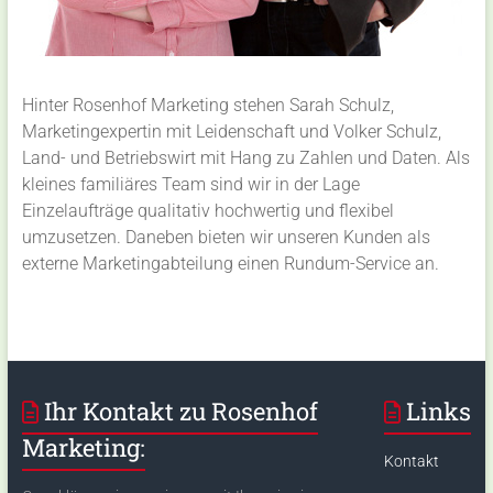
Hinter Rosenhof Marketing stehen Sarah Schulz,
Marketingexpertin mit Leidenschaft und Volker Schulz,
Land- und Betriebswirt mit Hang zu Zahlen und Daten. Als
kleines familiäres Team sind wir in der Lage
Einzelaufträge qualitativ hochwertig und flexibel
umzusetzen. Daneben bieten wir unseren Kunden als
externe Marketingabteilung einen Rundum-Service an.
Ihr Kontakt zu Rosenhof
Links
Marketing:
Kontakt