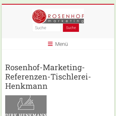
Skip
to
content
Rosenhof-
Marketing
Menü
Rosenhof-Marketing-
Referenzen-Tischlerei-
Henkmann