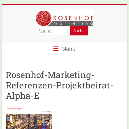
Skip
to
content
Rosenhof-
Marketing
Menü
Rosenhof-Marketing-
Referenzen-Projektbeirat-
Alpha-E