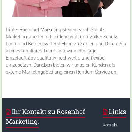
Hinter Rosenhof Marketing stehen Sarah Schulz,
Marketingexpertin mit Leidenschaft und Volker Schulz,
Land- und Betriebswirt mit Hang zu Zahlen und Daten. Als
kleines familiäres Team sind wir in der Lage
Einzelaufträge qualitativ hochwertig und flexibel
umzusetzen. Daneben bieten wir unseren Kunden als
externe Marketingabteilung einen Rundum-Service an.
Ihr Kontakt zu Rosenhof
Links
Marketing:
Kontakt