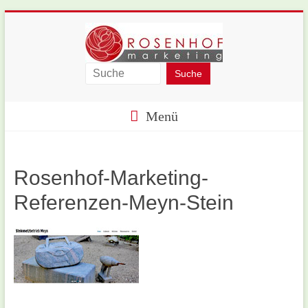
Skip
to
content
Rosenhof-
Marketing
Menü
Rosenhof-Marketing-
Referenzen-Meyn-Stein