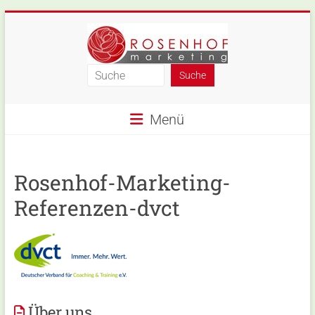
Skip
to
content
Rosenhof-
Marketing
Menü
Rosenhof-Marketing-
Referenzen-dvct
Über uns