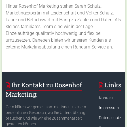
Hinter Rosenhof Marketing stehen Sarah Schulz,
Marketingexpertin mit Leidenschaft und Volker Schulz,
Land- und Betriebswirt mit Hang zu Zahlen und Daten. Als
kleines familiäres Team sind wir in der Lage
Einzelaufträge qualitativ hochwertig und flexibel
umzusetzen. Daneben bieten wir unseren Kunden als
externe Marketingabteilung einen Rundum-Service an.
Ihr Kontakt zu Rosenhof
Links
Marketing:
Kontakt
Gern klären wir gemeinsam mit Ihnen in einem
Impressum
persönlichen Gespräch, wo Sie Unterstützung
Datenschutz
brauchen und wie wir eine Zusammenarbeit
gestalten können.