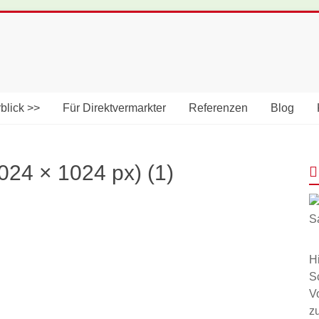
blick >>
Für Direktvermarkter
Referenzen
Blog
024 × 1024 px) (1)
H
S
V
z