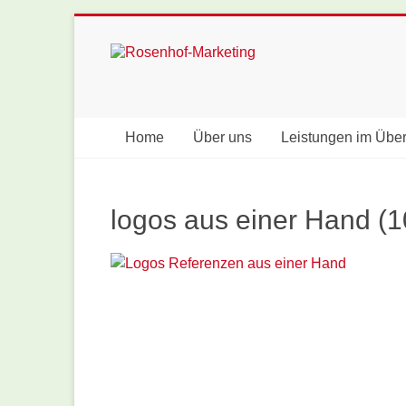
Skip
to
Rosenhof-
content
Marketing
Home
Über uns
Leistungen im Über
logos aus einer Hand (1