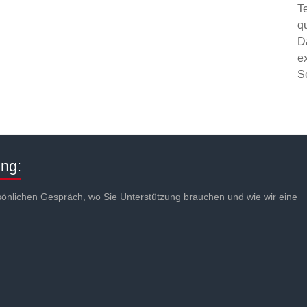
T
q
D
e
S
ing:
sönlichen Gespräch, wo Sie Unterstützung brauchen und wie wir eine