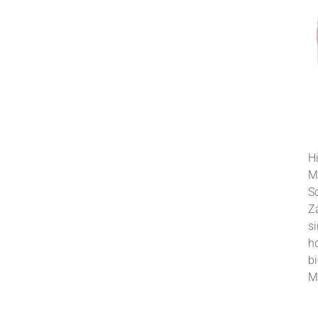
H
M
S
Z
si
h
b
M