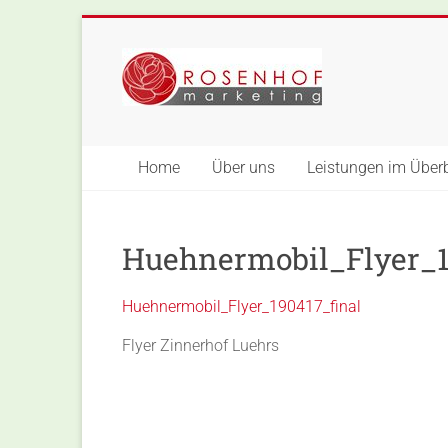
Skip
to
Rosenhof-
content
Marketing
Home
Über uns
Leistungen im Überb
Huehnermobil_Flyer_1
Huehnermobil_Flyer_190417_final
Flyer Zinnerhof Luehrs