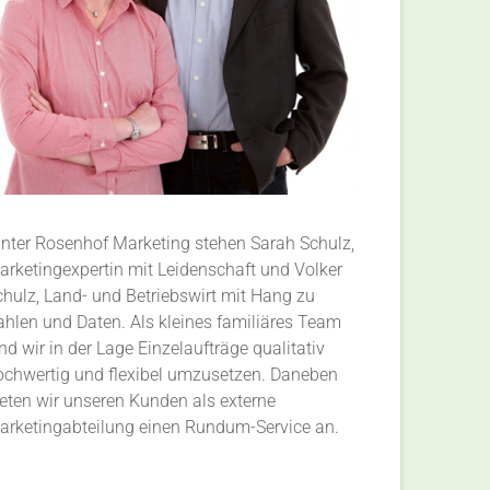
inter Rosenhof Marketing stehen Sarah Schulz,
arketingexpertin mit Leidenschaft und Volker
chulz, Land- und Betriebswirt mit Hang zu
ahlen und Daten. Als kleines familiäres Team
nd wir in der Lage Einzelaufträge qualitativ
ochwertig und flexibel umzusetzen. Daneben
ieten wir unseren Kunden als externe
arketingabteilung einen Rundum-Service an.