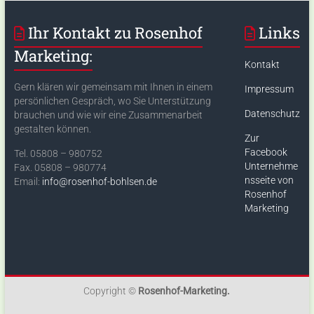
Ihr Kontakt zu Rosenhof
Links
Marketing:
Kontakt
Gern klären wir gemeinsam mit Ihnen in einem
Impressum
persönlichen Gespräch, wo Sie Unterstützung
Datenschutz
brauchen und wie wir eine Zusammenarbeit
gestalten können.
Zur
Facebook
Tel. 05808 – 980752
Unternehme
Fax. 05808 – 980774
nsseite von
Email:
info@rosenhof-bohlsen.de
Rosenhof
Marketing
Copyright ©
Rosenhof-Marketing.